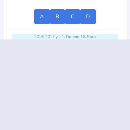
A
B
C
D
2016-2017 yılı 1. Dönem 16. Soru
18.