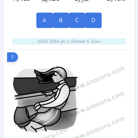
A
B
C
D
2015-2016 yılı 1. Dönem 5. Soru
7.