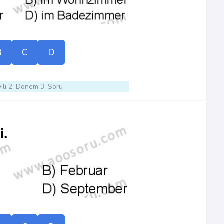
B
C
D
ılı 2. Dönem 3. Soru