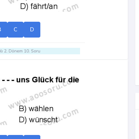
B
C
D
lı 2. Dönem 10. Soru