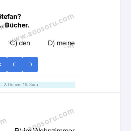
B
C
D
lı 2. Dönem 19. Soru