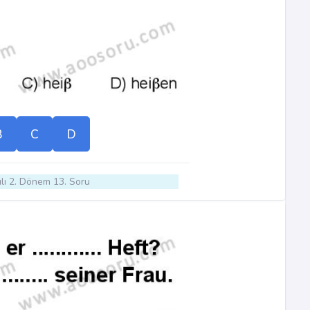
B
C
D
lı 2. Dönem 13. Soru