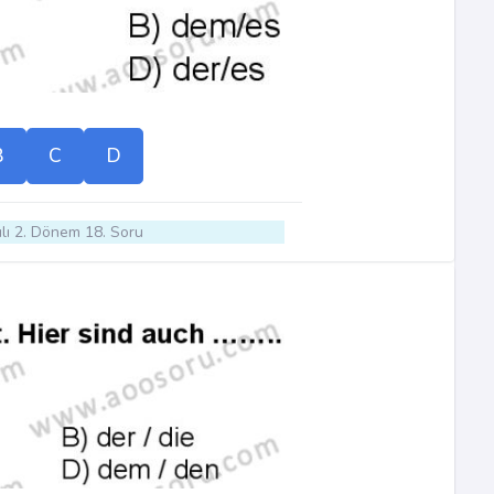
B
C
D
lı 2. Dönem 18. Soru