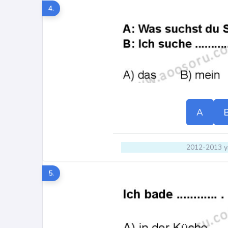
4.
A
2012-2013 yı
5.