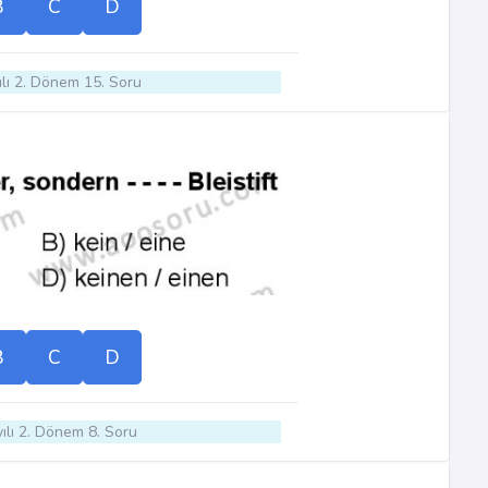
B
C
D
lı 2. Dönem 15. Soru
B
C
D
ılı 2. Dönem 8. Soru