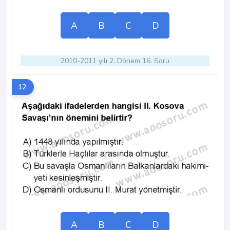
A
B
C
D
2010-2011 yılı 2. Dönem 16. Soru
12.
A
B
C
D