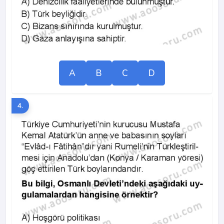
A
B
C
D
4.