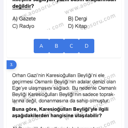
A
B
C
D
3.