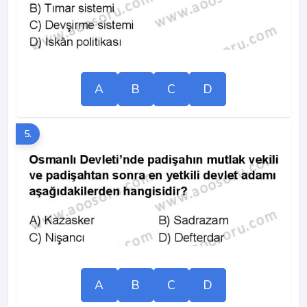
A
B
C
D
5.
A
B
C
D