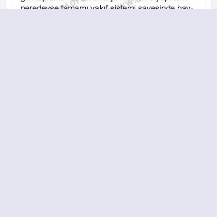
A
B
C
D
9.