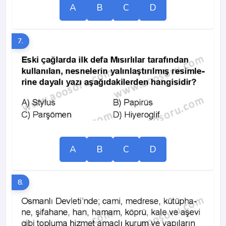
A
B
C
D
7.
A
B
C
D
8.