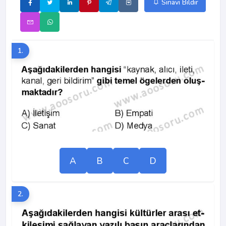
Sınavı Bildir
1.
A
B
C
D
2.