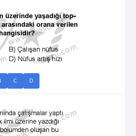
B
C
D