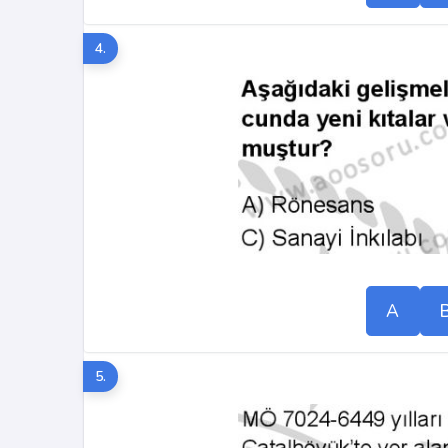
4.
A
5.