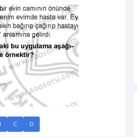
B
C
D