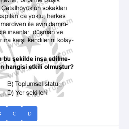
B
C
D