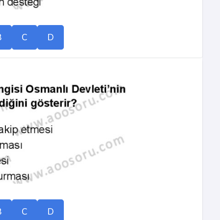
B
C
D
B
C
D