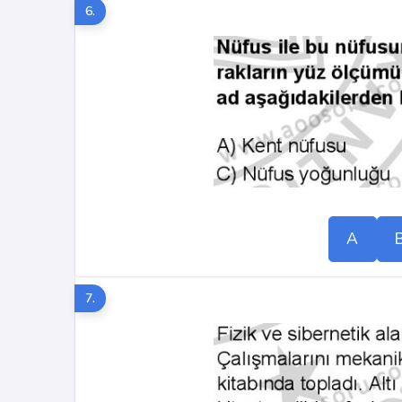
6.
A
7.