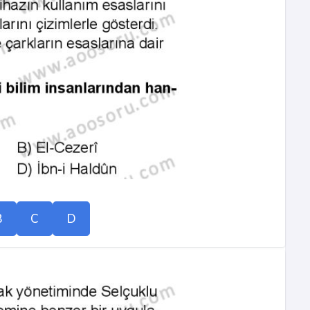
B
C
D