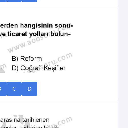
B
C
D