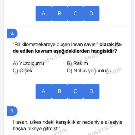
A
B
C
D
8.
A
B
C
D
9.