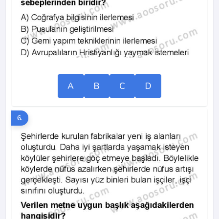
A
B
C
D
6.