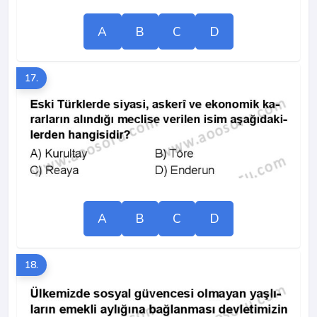
A
B
C
D
17.
A
B
C
D
18.