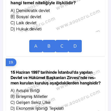
A
B
C
D
19.