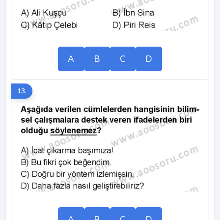
A
B
C
D
13.
A
B
C
D