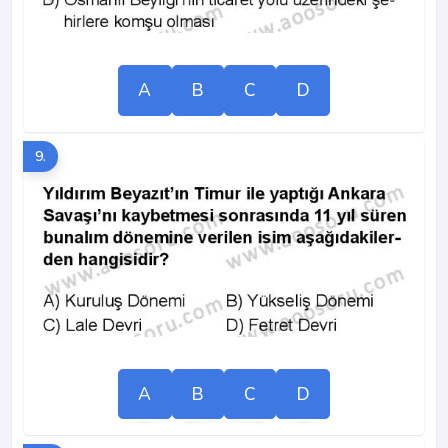
A
B
C
D
9.
A
B
C
D