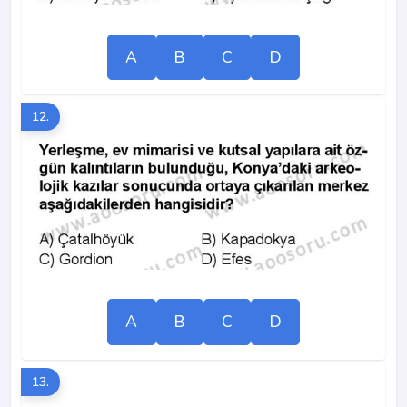
A
B
C
D
12.
A
B
C
D
13.