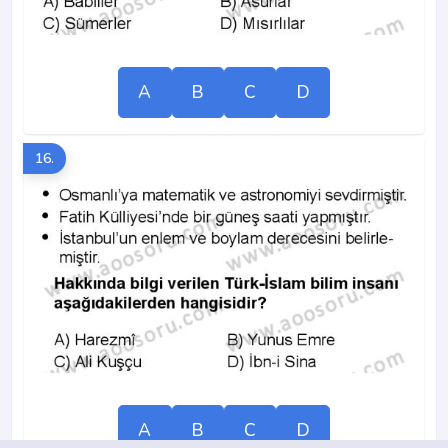
A
B
C
D
16.
A
B
C
D