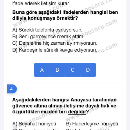
A
B
C
D
4.