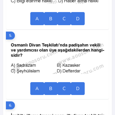
A
B
C
D
5.
A
B
C
D
6.