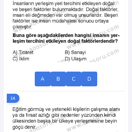
A
B
C
D
14.