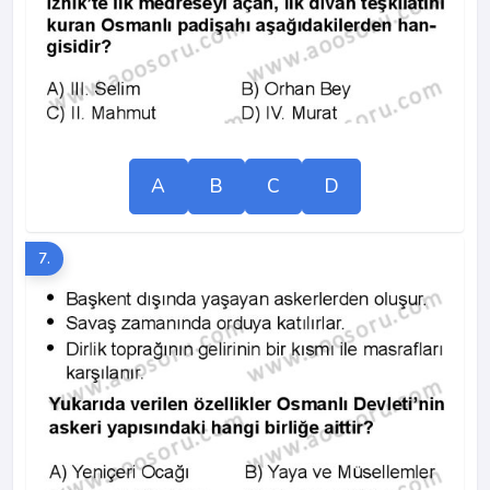
A
B
C
D
7.