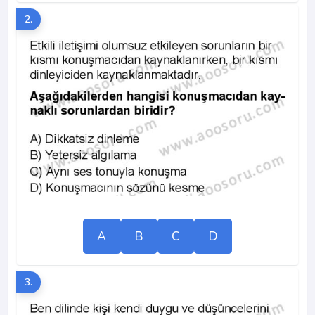
2.
A
B
C
D
3.