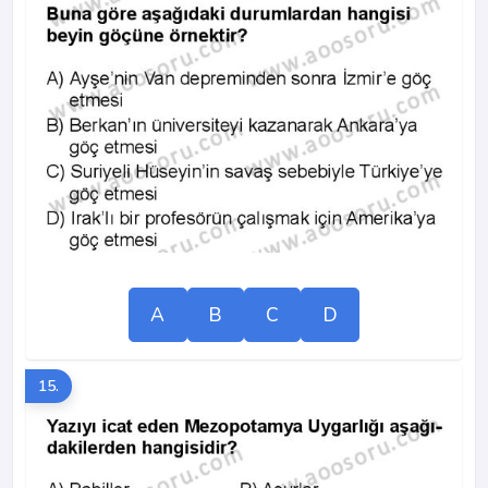
A
B
C
D
15.