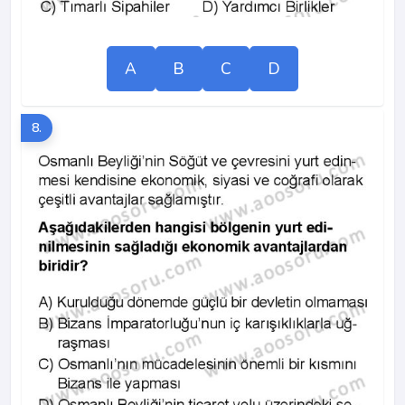
A
B
C
D
8.