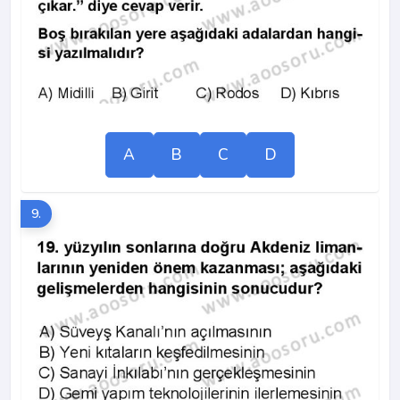
A
B
C
D
9.