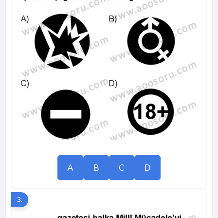
A
B
C
D
3.