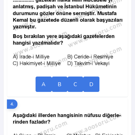
A
B
C
D
4.