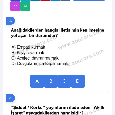
1.
A
B
C
D
2.