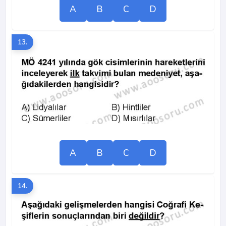
A
B
C
D
13.
A
B
C
D
14.