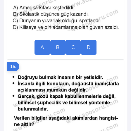
A
B
C
D
15.