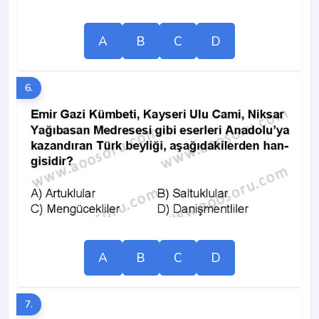
A
B
C
D
6.
A
B
C
D
7.