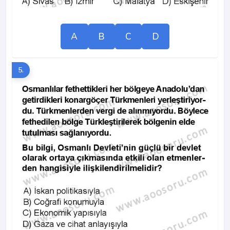
A
B
C
D
5.