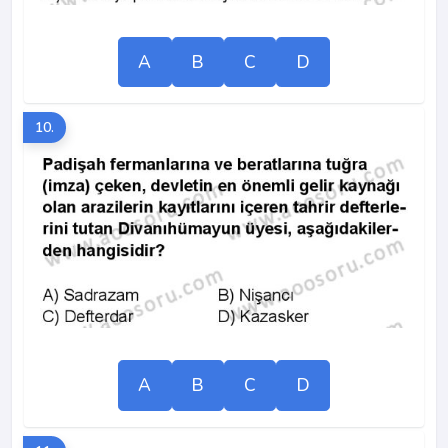
A
B
C
D
10.
A
B
C
D