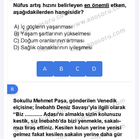
A
B
C
D
8.