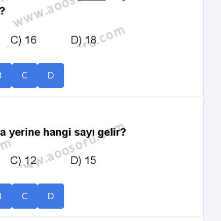
B
C
D
B
C
D