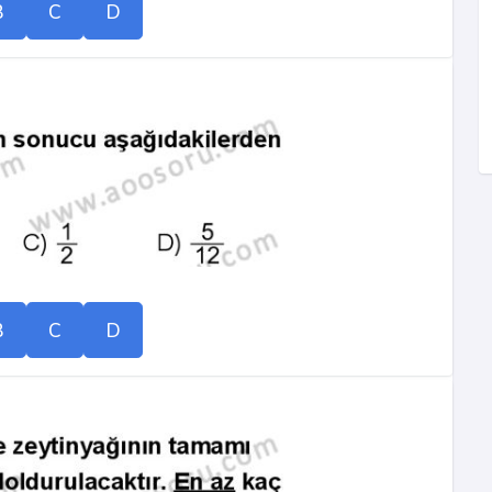
B
C
D
B
C
D