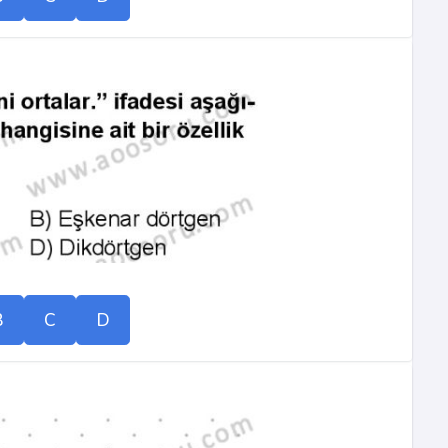
B
C
D