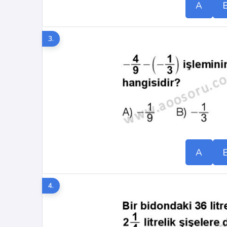
A
3.
A
4.