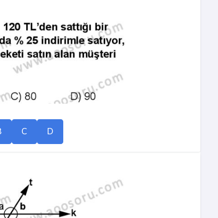
B
C
D