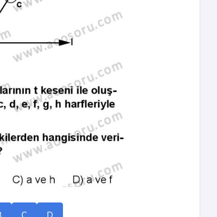
B
C
D