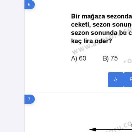
6.
A
7.