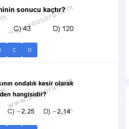
B
C
D