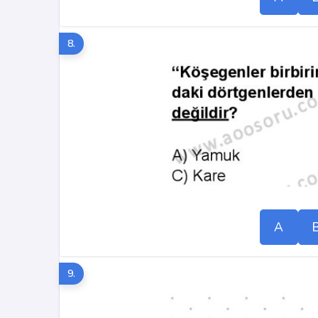
8.
A
9.