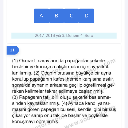
A
B
C
D
2017-2018 yılı 3. Dönem 4. Soru
11.