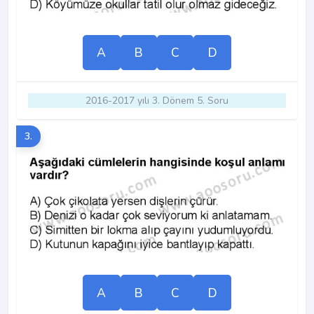
A
B
C
D
2016-2017 yılı 3. Dönem 5. Soru
3.
A
B
C
D