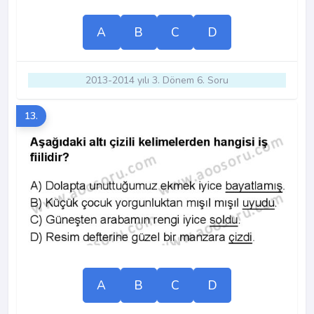
A
B
C
D
2013-2014 yılı 3. Dönem 6. Soru
13.
A
B
C
D