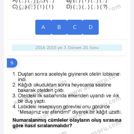
A
B
C
D
2014-2015 yılı 3. Dönem 20. Soru
9.