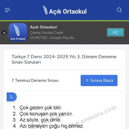
Açık Ortaokul
AÇ
Çıkmış Sorular Cepte
ÜCRETSİZ - Google Play'de
Türkçe 7 Dersi 2024-2025 Yılı 3. Dönem Deneme
Sınav Soruları
7 Temmuz Deneme Sınavı
Sınava Başla
1.