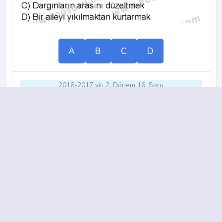
A
B
C
D
2016-2017 yılı 2. Dönem 16. Soru
18.
A
B
C
D