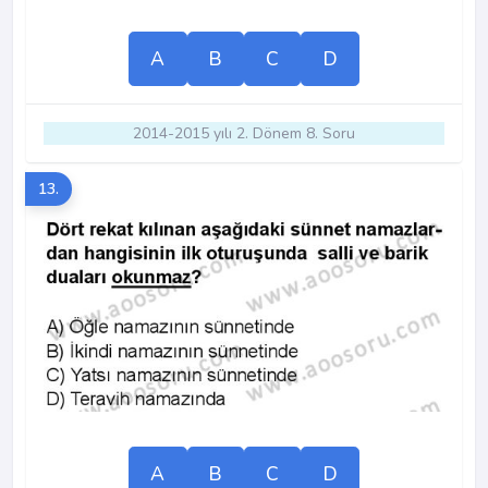
A
B
C
D
2014-2015 yılı 2. Dönem 8. Soru
13.
A
B
C
D