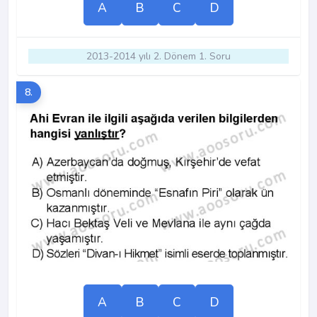
A
B
C
D
2013-2014 yılı 2. Dönem 1. Soru
8.
A
B
C
D