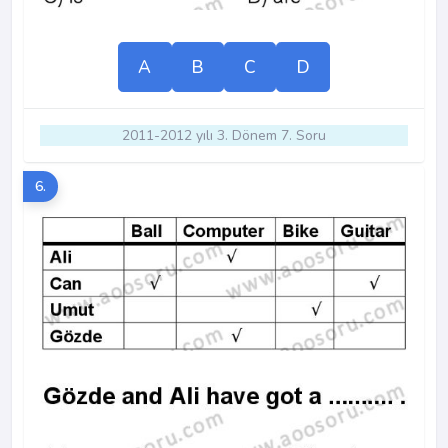
A
B
C
D
2011-2012 yılı 3. Dönem 7. Soru
6.