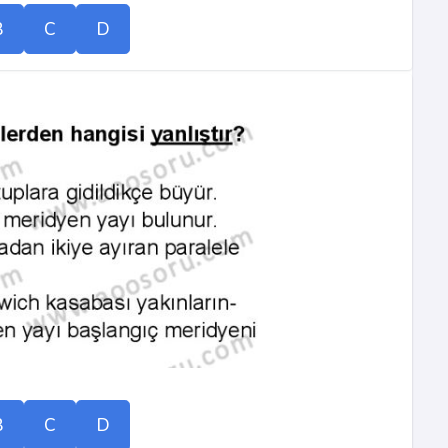
B
C
D
B
C
D