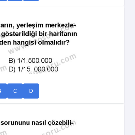
B
C
D