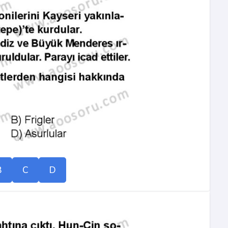
B
C
D