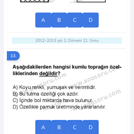
A
B
C
D
2012-2013 yılı 2. Dönem 11. Soru
13.
A
B
C
D