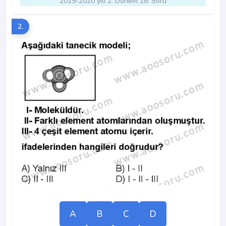
2019-2020 yılı 2. Dönem 18. Soru
2.
A
B
C
D