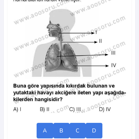
A
B
C
D