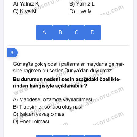
A
B
C
D
3.