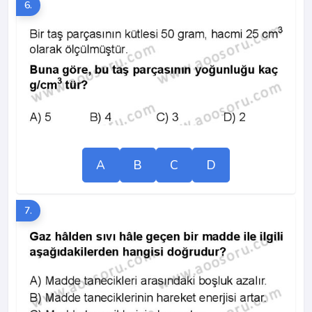
6.
A
B
C
D
7.