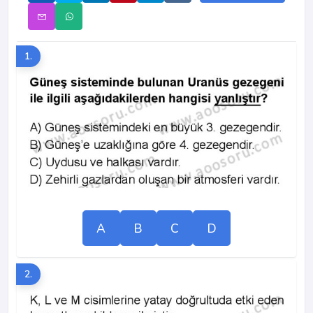
1.
A
B
C
D
2.