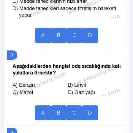
A
B
C
D
8.
A
B
C
D
9.