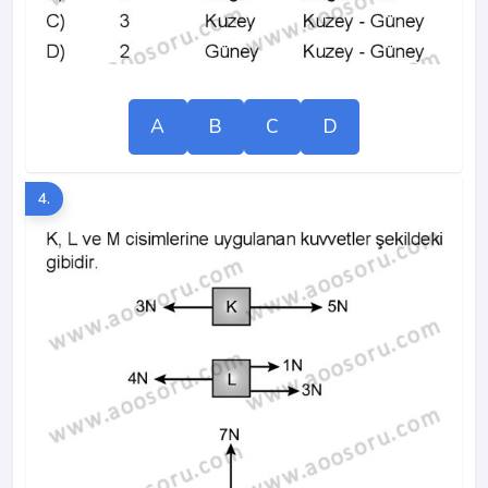
A
B
C
D
4.