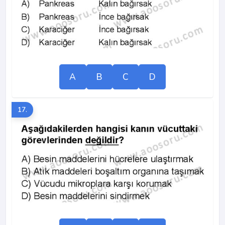
A
B
C
D
17.