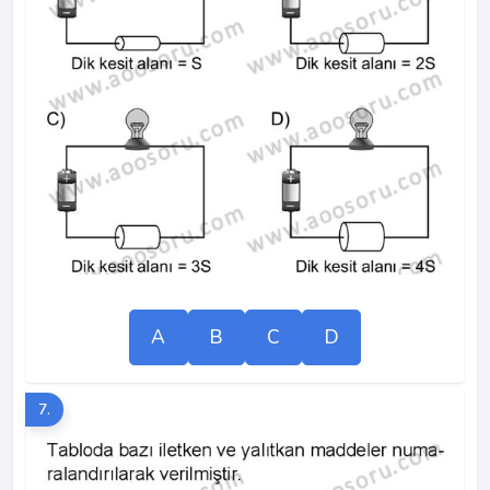
A
B
C
D
7.