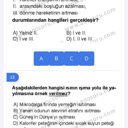
A
B
C
D
12.