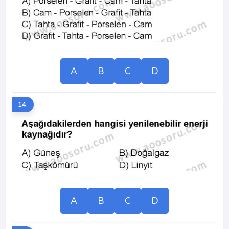
A
B
C
D
14.
A
B
C
D