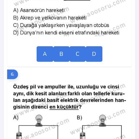
A
B
C
D
6.