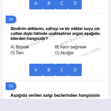
A
B
C
D
18.
A
B
C
D
19.