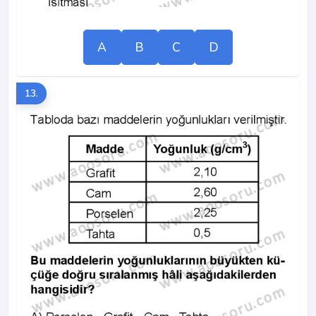
A
B
C
D
13.