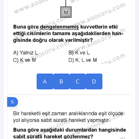
A
B
C
D
5.