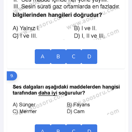
A
B
C
D
9.
A
B
C
D