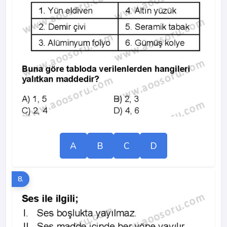
A
B
C
D
8.