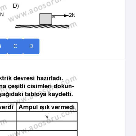
B
C
D