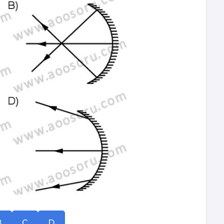
B
C
D