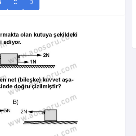
B
C
D