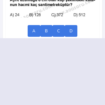
A
B
C
D
16.
A
B
C
D
17.