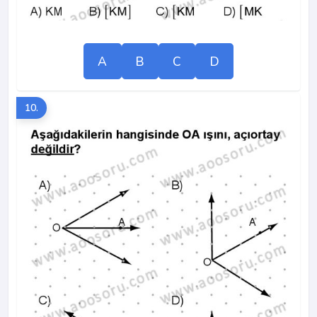
A
B
C
D
10.