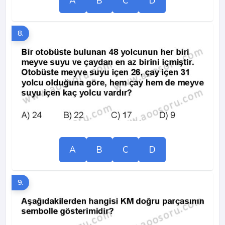
A
B
C
D
8.
A
B
C
D
9.