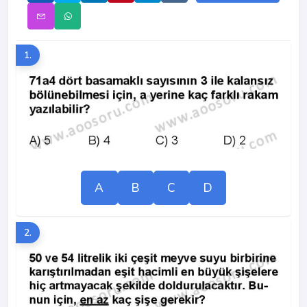
1.
A
B
C
D
2.