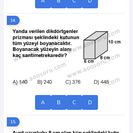
A
B
C
D
14.
A
B
C
D
15.