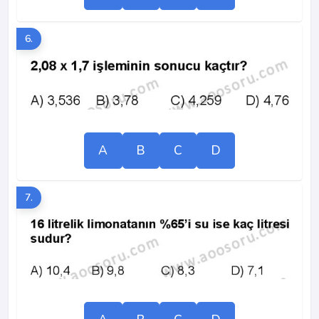
6.
A
B
C
D
7.