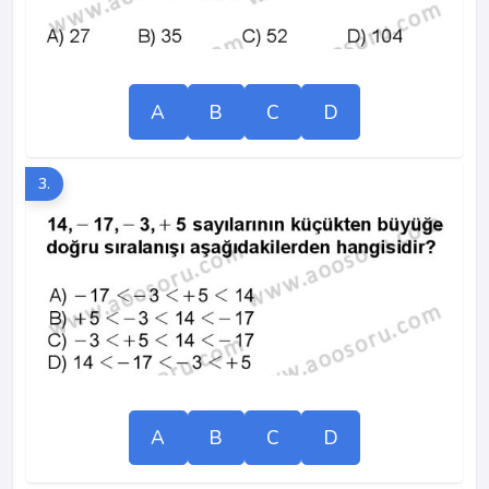
A
B
C
D
3.
A
B
C
D