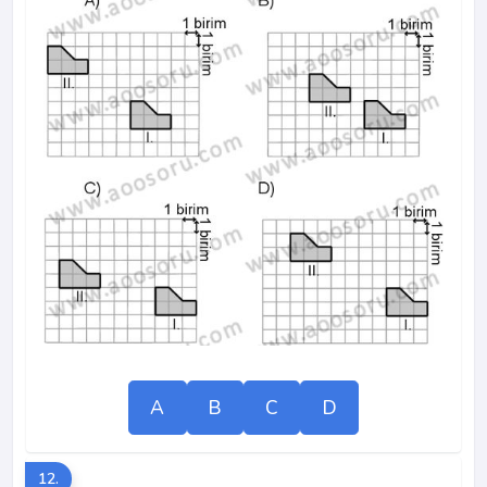
A
B
C
D
12.