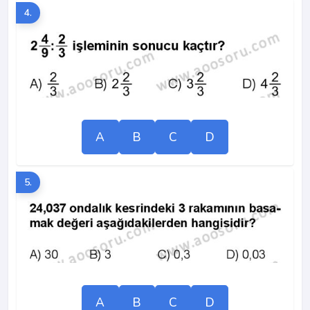
4.
A
B
C
D
5.
A
B
C
D