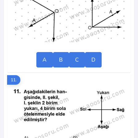
A
B
C
D
11.