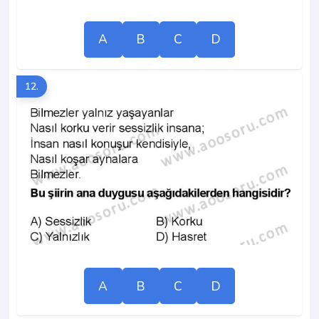
A
B
C
D
12.
A
B
C
D