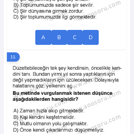
A
B
C
D
11.