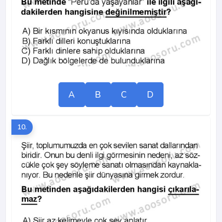
A
B
C
D
10.