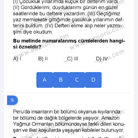
A
B
C
D
9.