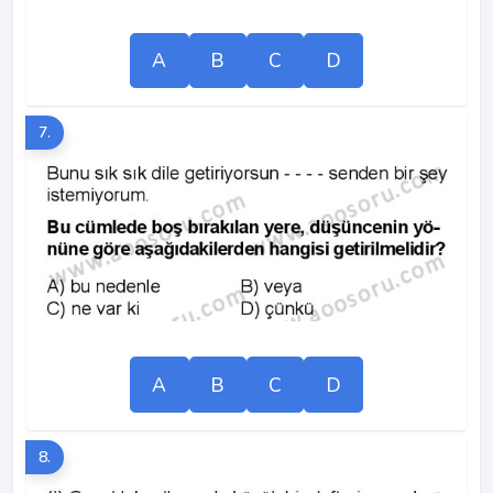
A
B
C
D
7.
A
B
C
D
8.