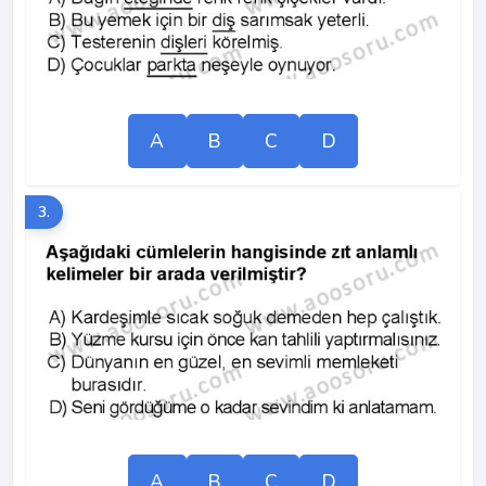
A
B
C
D
3.
A
B
C
D