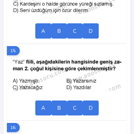
A
B
C
D
15.
A
B
C
D
16.