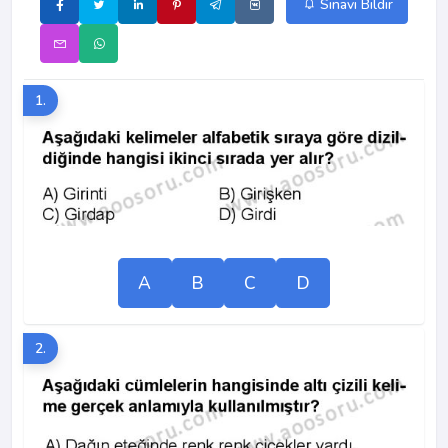
Sınavı Bildir
1.
A
B
C
D
2.