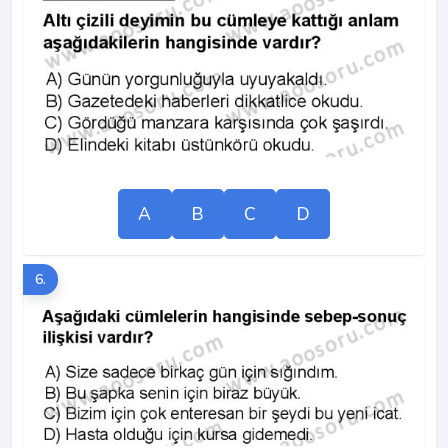
A
B
C
D
6.