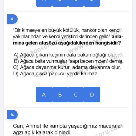
4.
A
B
C
D
5.