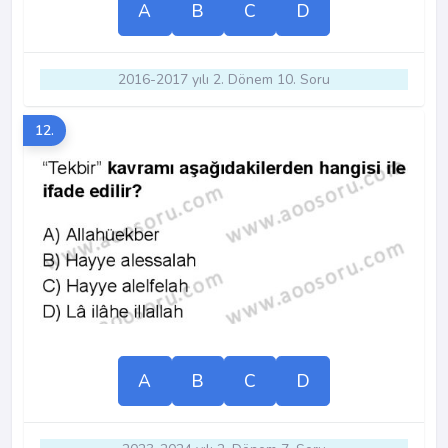
A
B
C
D
2016-2017 yılı 2. Dönem 10. Soru
12.
A
B
C
D