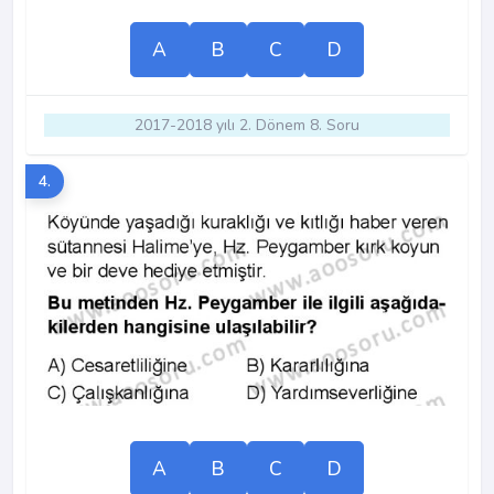
A
B
C
D
2017-2018 yılı 2. Dönem 8. Soru
4.
A
B
C
D