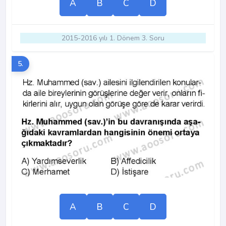
A
B
C
D
2015-2016 yılı 1. Dönem 3. Soru
5.
A
B
C
D