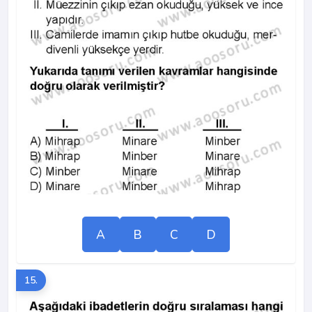
A
B
C
D
15.