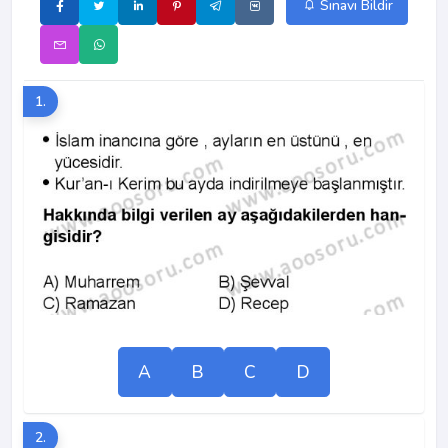
Sınavı Bildir
1.
A
B
C
D
2.