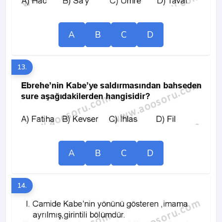
A
B
C
D
13.
A
B
C
D
14.