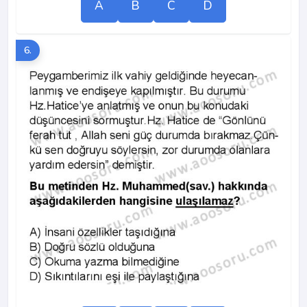
A
B
C
D
6.