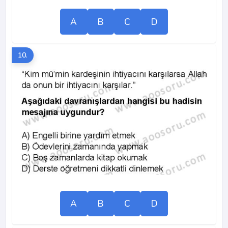
A
B
C
D
10.
A
B
C
D