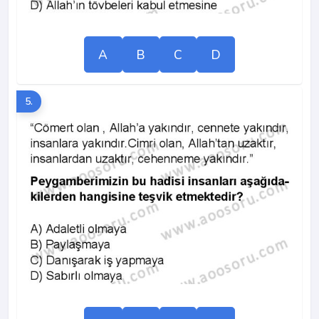
A
B
C
D
5.