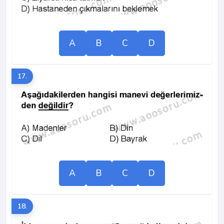
A
B
C
D
17.
A
B
C
D
18.