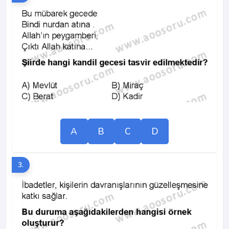
A
B
C
D
3.