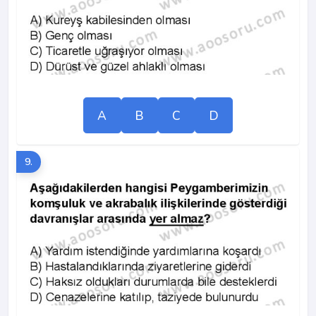
A
B
C
D
9.