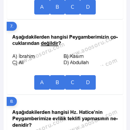
A
B
C
D
7.
A
B
C
D
8.