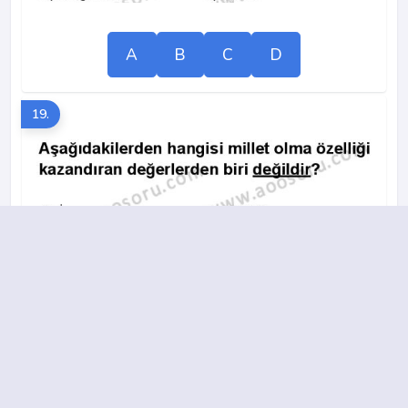
A
B
C
D
19.
A
B
C
D
20.