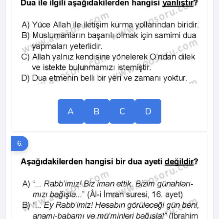
A
B
C
D
6.