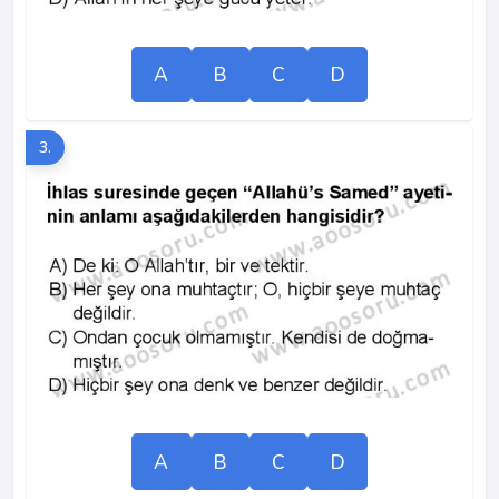
A
B
C
D
3.
A
B
C
D