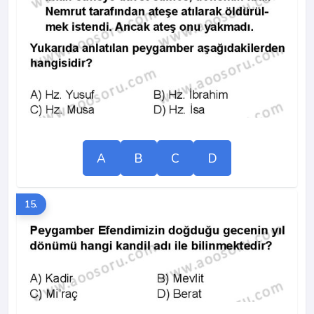
A
B
C
D
15.