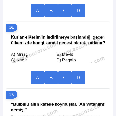
A
B
C
D
16.
A
B
C
D
17.