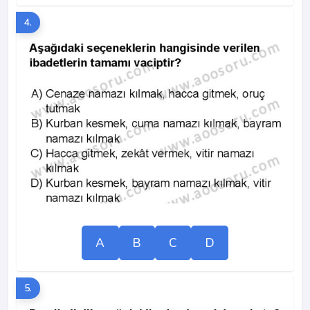
4.
A
B
C
D
5.