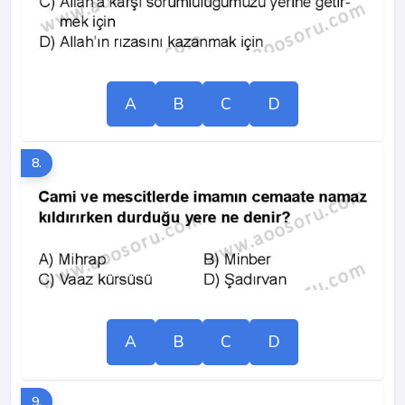
A
B
C
D
8.
A
B
C
D
9.