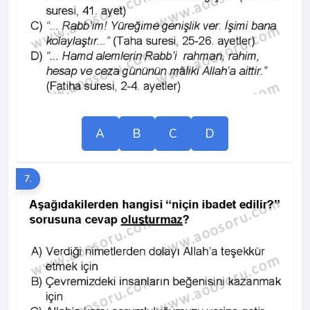
A
B
C
D
7.