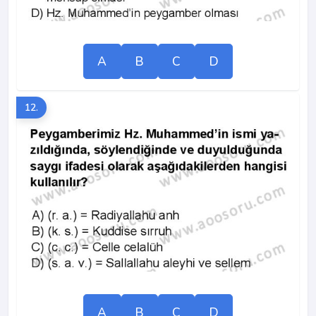
A
B
C
D
12.
A
B
C
D