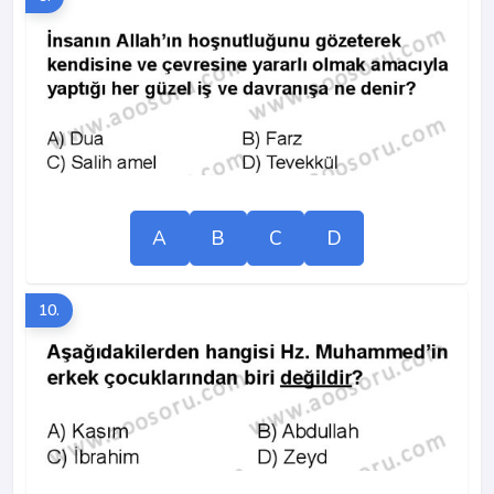
A
B
C
D
10.