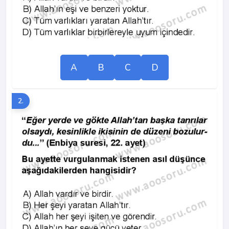
A
B
C
D
2.