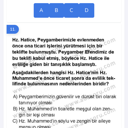
A
B
C
D
11.