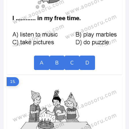
A
B
C
D
15.