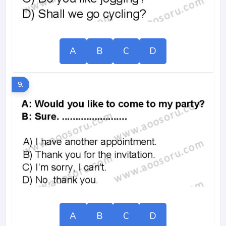
A
B
C
D
9.
A
B
C
D