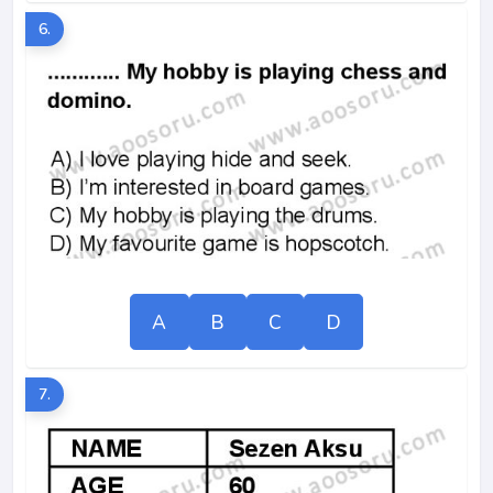
6.
A
B
C
D
7.