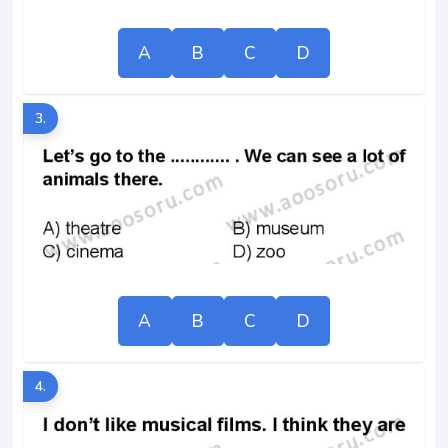
A
B
C
D
3.
A
B
C
D
4.