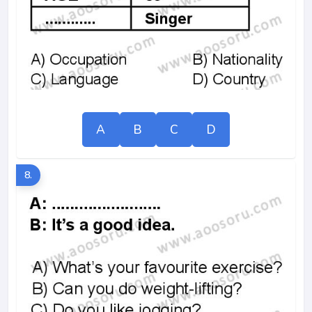
A
B
C
D
8.