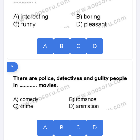
A
B
C
D
5.
A
B
C
D