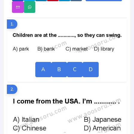
1.
A
B
C
D
2.