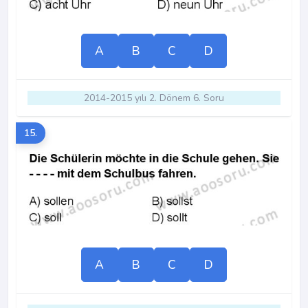
A
B
C
D
2014-2015 yılı 2. Dönem 6. Soru
15.
A
B
C
D