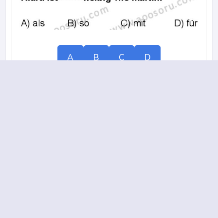
A
B
C
D
2017-2018 yılı 2. Dönem 7. Soru
18.