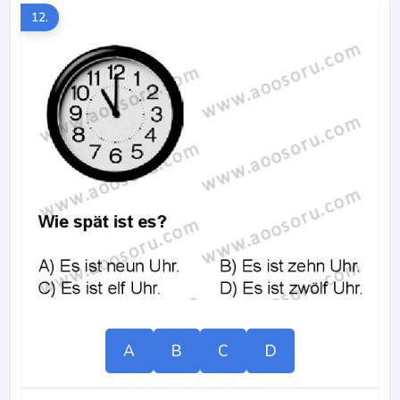
12.
A
B
C
D