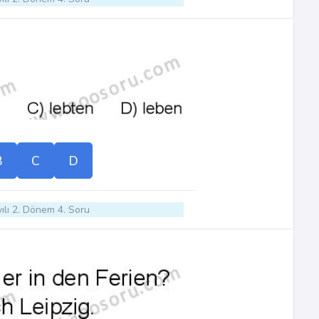
B
C
D
ılı 2. Dönem 4. Soru