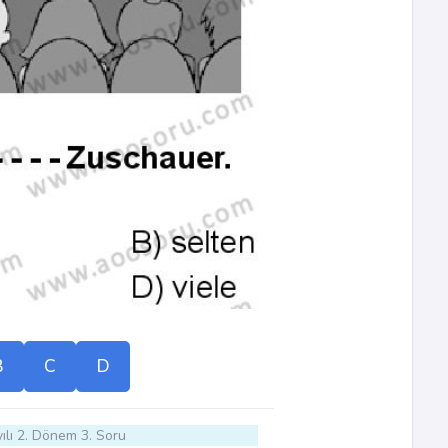
B
C
D
ılı 2. Dönem 3. Soru