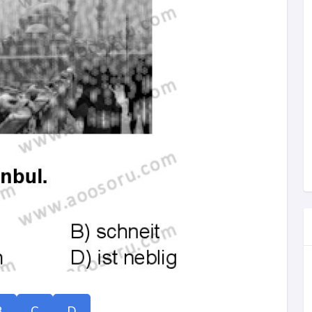
B
C
D