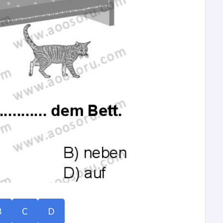
B
C
D