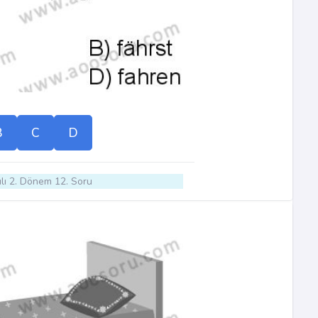
B
C
D
lı 2. Dönem 12. Soru