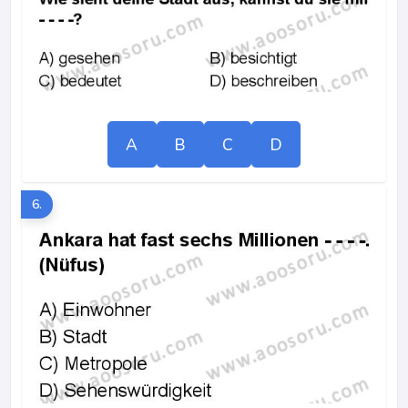
A
B
C
D
6.