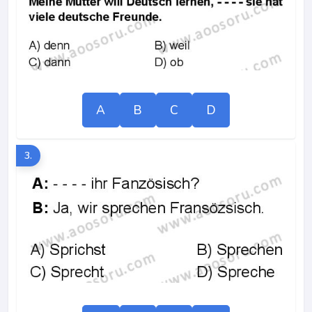
A
B
C
D
3.