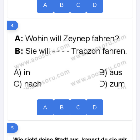
A
B
C
D
4.
A
B
C
D
5.