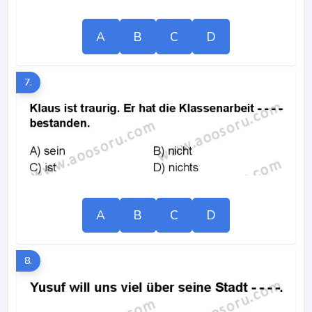
A
B
C
D
7.
A
B
C
D
8.