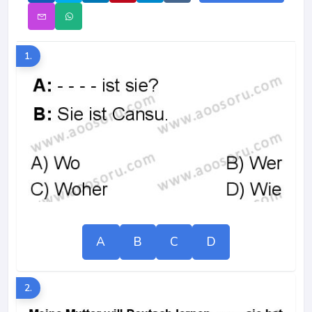
1.
A
B
C
D
2.