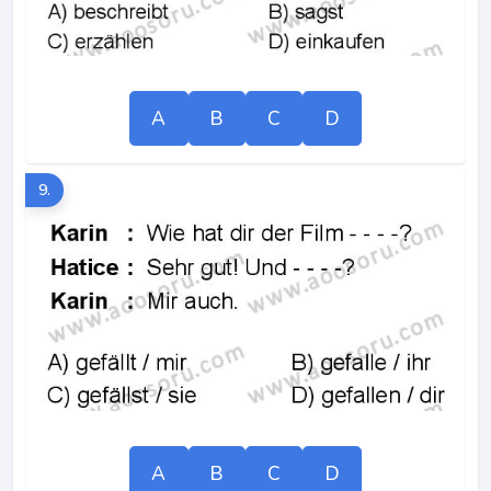
A
B
C
D
9.
A
B
C
D