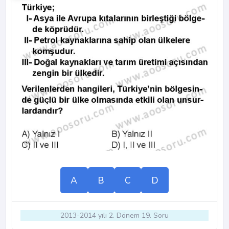
A
B
C
D
2013-2014 yılı 2. Dönem 19. Soru