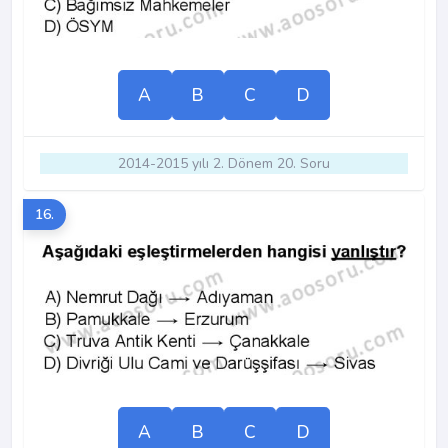
A
B
C
D
2014-2015 yılı 2. Dönem 20. Soru
16.
A
B
C
D