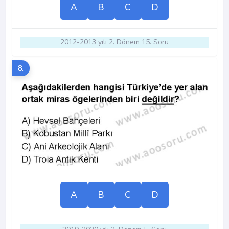
A
B
C
D
2012-2013 yılı 2. Dönem 15. Soru
8.
A
B
C
D