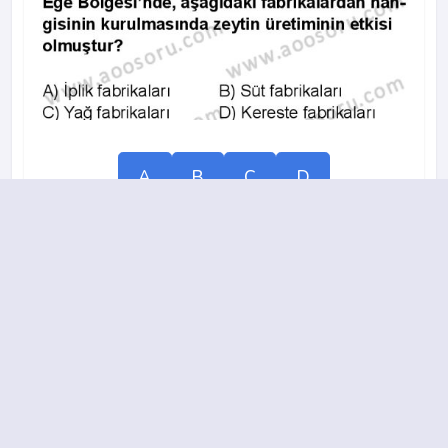
A
B
C
D
2014-2015 yılı 2. Dönem 14. Soru
18.