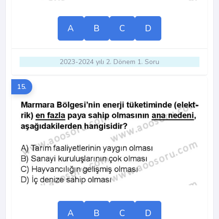
A
B
C
D
2023-2024 yılı 2. Dönem 1. Soru
15.
A
B
C
D