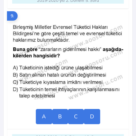
2019-2020 yılı 2. Dönem 5. Soru
9.
A
B
C
D