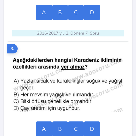
A
B
C
D
2016-2017 yılı 2. Dönem 7. Soru
3.
A
B
C
D