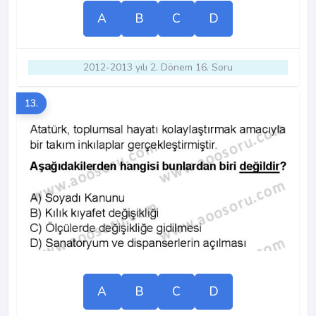
A
B
C
D
2012-2013 yılı 2. Dönem 16. Soru
13.
A
B
C
D