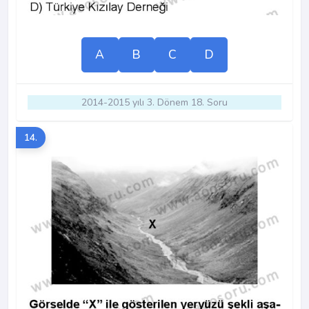
A
B
C
D
2014-2015 yılı 3. Dönem 18. Soru
14.