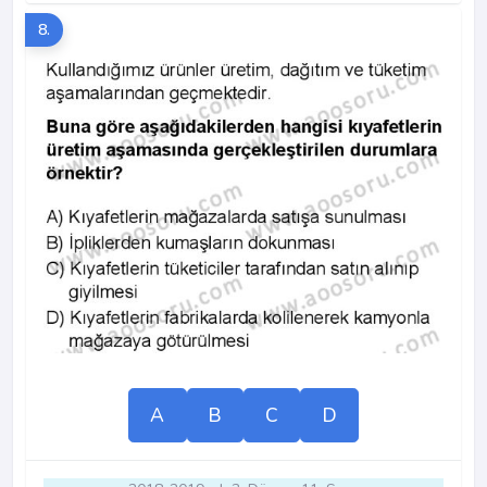
8.
A
B
C
D