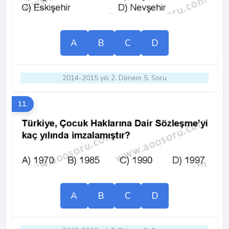
A
B
C
D
2014-2015 yılı 2. Dönem 5. Soru
11.
A
B
C
D