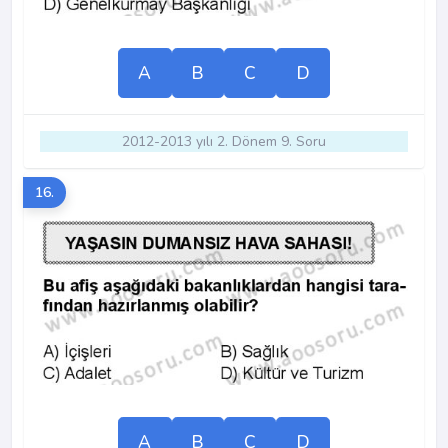
A
B
C
D
2012-2013 yılı 2. Dönem 9. Soru
16.
A
B
C
D