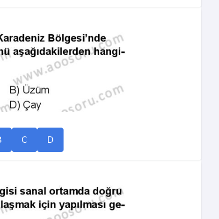
B
C
D