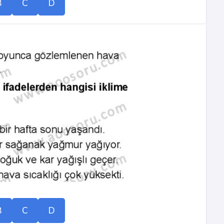
B
C
D
B
C
D