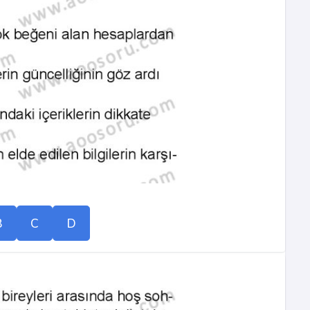
B
C
D