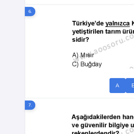
6.
A
7.