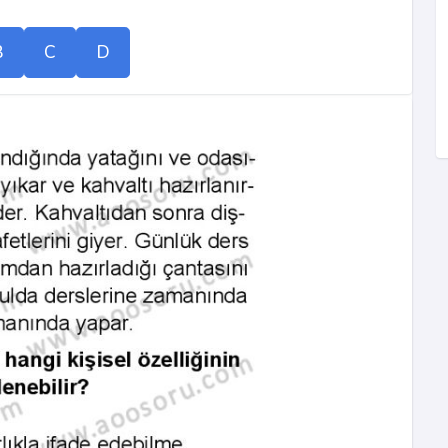
B
C
D