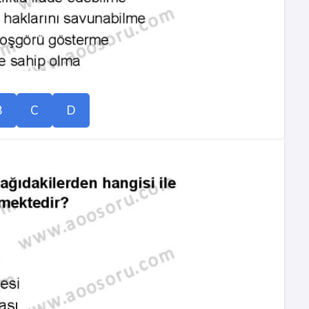
B
C
D