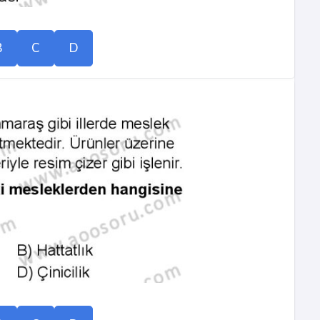
B
C
D