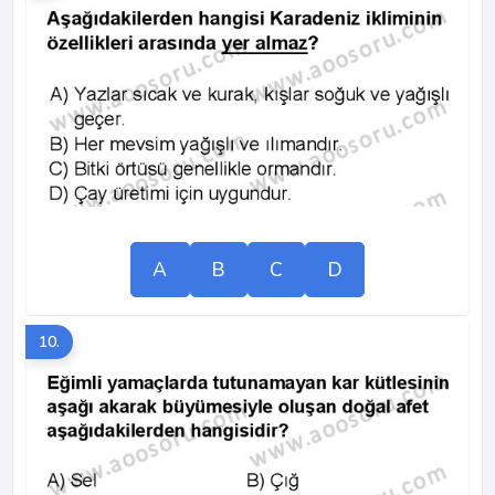
A
B
C
D
10.