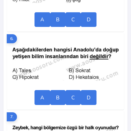
A
B
C
D
6.
A
B
C
D
7.