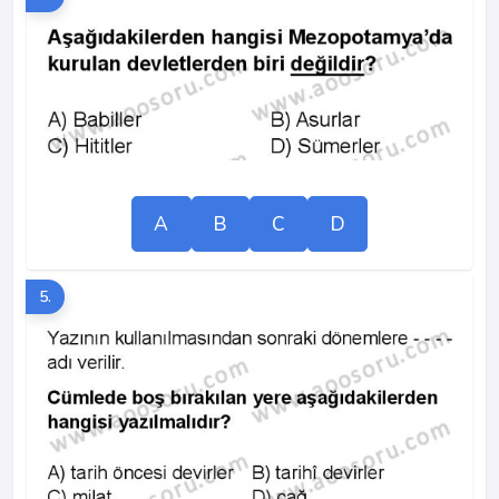
A
B
C
D
5.