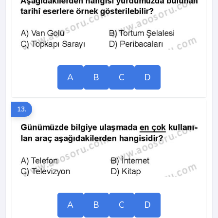
A
B
C
D
13.
A
B
C
D