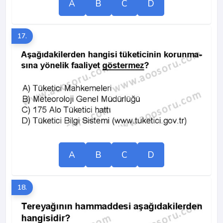
A
B
C
D
17.
A
B
C
D
18.