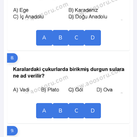
A
B
C
D
8.
A
B
C
D
9.