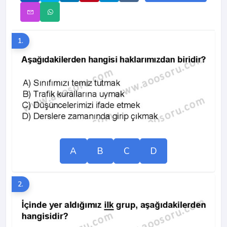
1.
A
B
C
D
2.