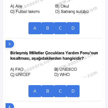
A
B
C
D
3.
A
B
C
D
4.