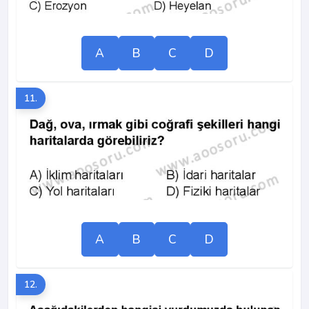
A
B
C
D
11.
A
B
C
D
12.