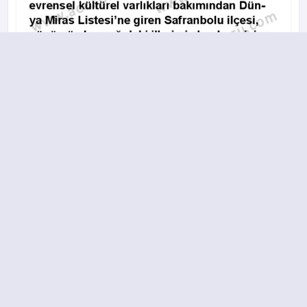
A
B
C
D
©
AÖO
SORU 2020 - 2026