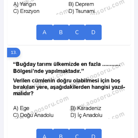
A
B
C
D
13.
A
B
C
D