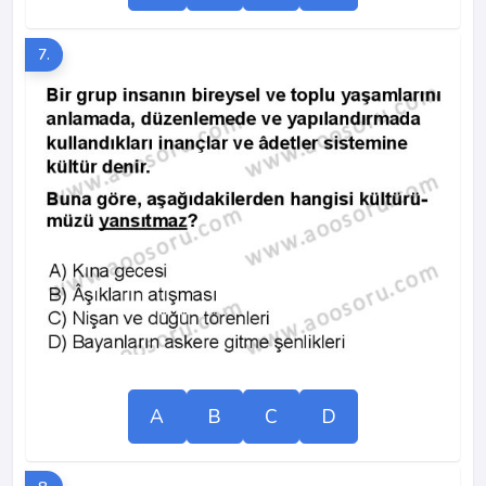
7.
A
B
C
D