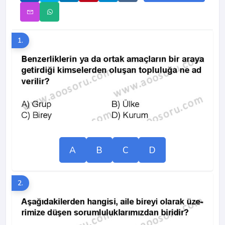
1.
A
B
C
D
2.