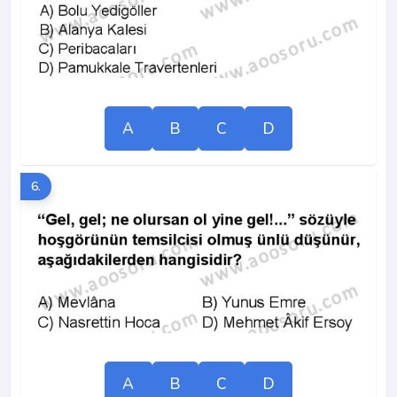
A
B
C
D
6.
A
B
C
D