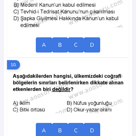
A
B
C
D
10.
A
B
C
D