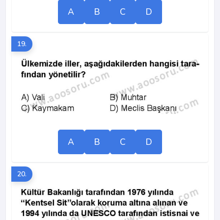
A
B
C
D
19.
A
B
C
D
20.