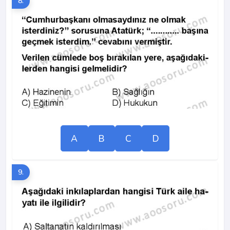
8.
A
B
C
D
9.