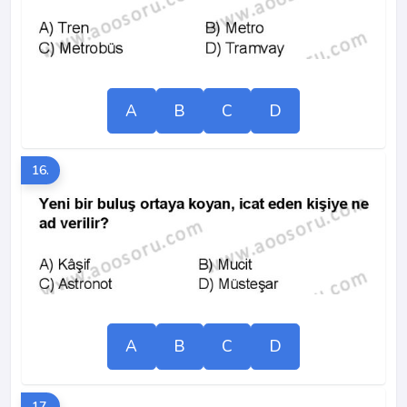
A
B
C
D
16.
A
B
C
D
17.