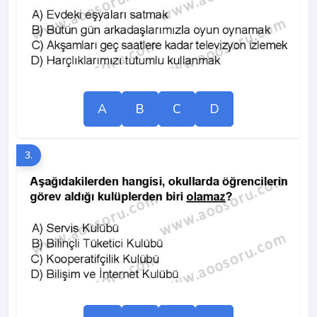
A
B
C
D
3.