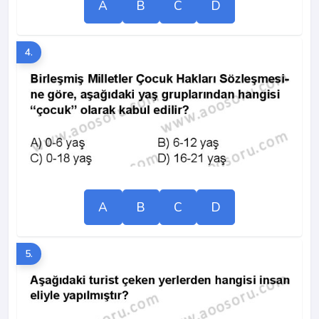
A
B
C
D
4.
A
B
C
D
5.