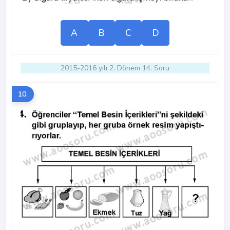
A
B
C
D
2015-2016 yılı 2. Dönem 14. Soru
10.