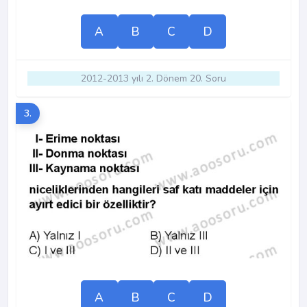
A
B
C
D
2012-2013 yılı 2. Dönem 20. Soru
3.
A
B
C
D