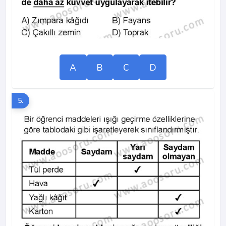
A
B
C
D
5.