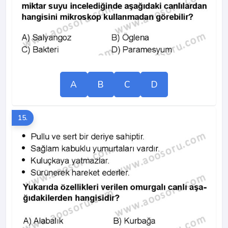
A
B
C
D
15.