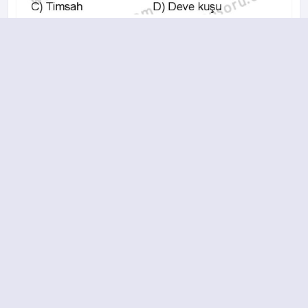
A
B
C
D
16.
A
B
C
D
17.