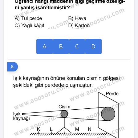
A
B
C
D
6.