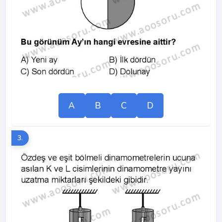
A
B
C
D
3.