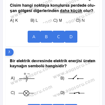
A
B
C
D
7.