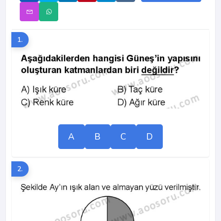
1.
A
B
C
D
2.