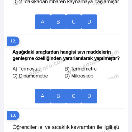
A
B
C
D
12.
A
B
C
D
13.