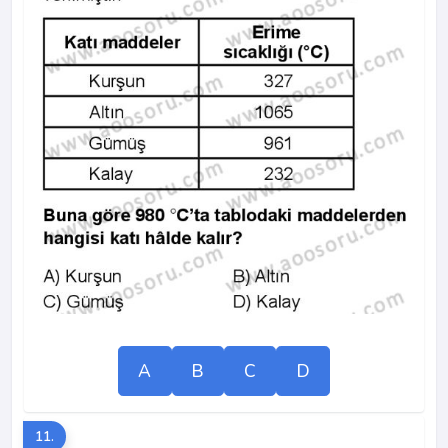
A
B
C
D
11.