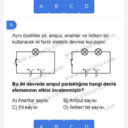
A
B
C
D
8.
A
B
C
D