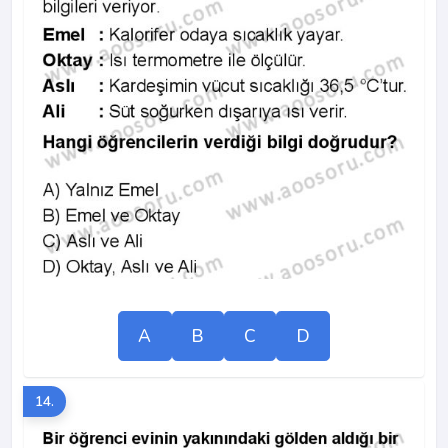
A
B
C
D
14.