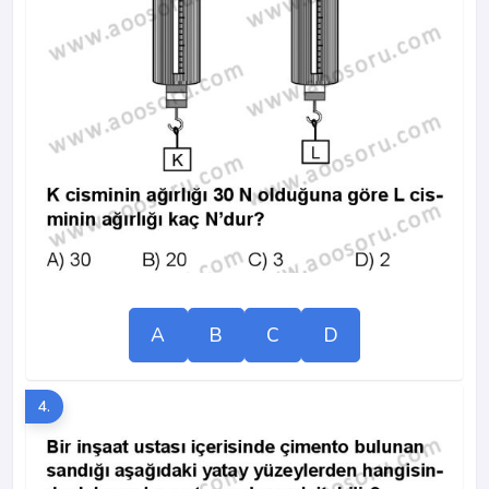
A
B
C
D
4.