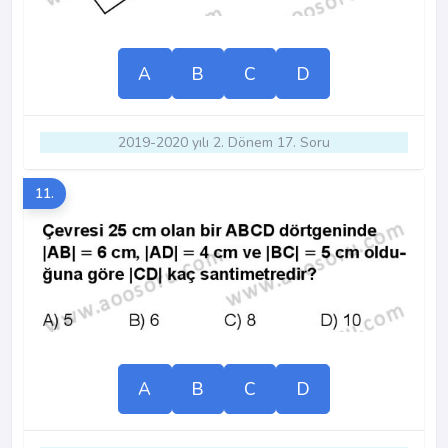
A
B
C
D
2019-2020 yılı 2. Dönem 17. Soru
11.
A
B
C
D