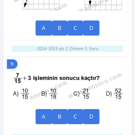
A
B
C
D
2014-2015 yılı 2. Dönem 3. Soru
9.
A
B
C
D