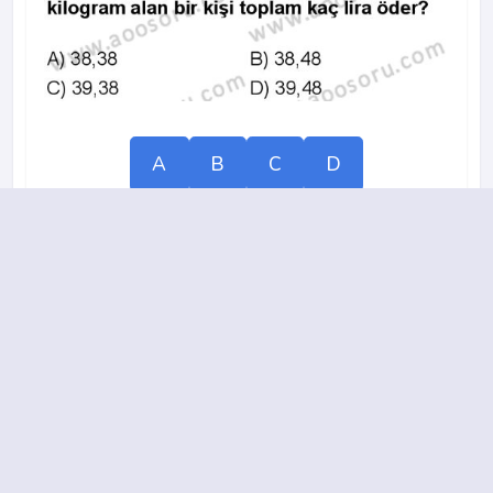
A
B
C
D
2023-2024 yılı 2. Dönem 5. Soru
16.