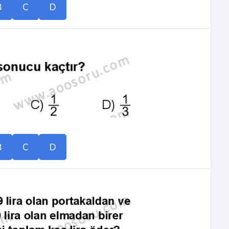
B
C
D
B
C
D