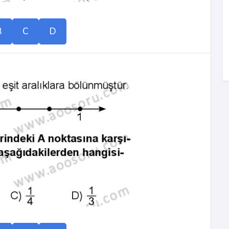
B
C
D