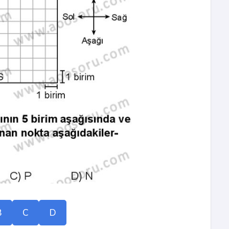
B
C
D