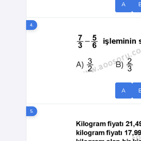
A
4.
A
5.