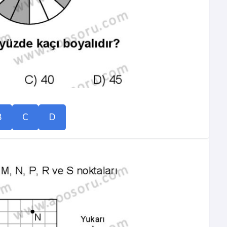
B
C
D