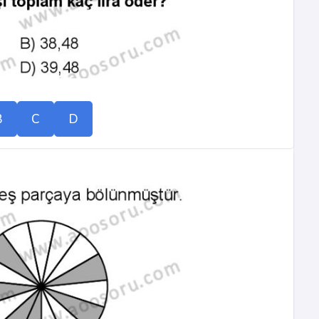
B
C
D