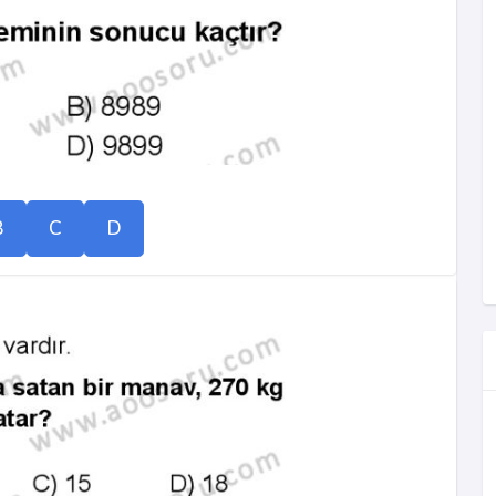
B
C
D